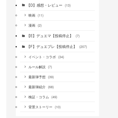
【D】感想・レビュー
(13)
(11)
映画
(2)
漫画
【E】デュエマ【投稿停止】
(7)
【F】デュエプレ【投稿停止】
(207)
(34)
イベント・コラボ
(7)
ルール解説
(39)
最新弾予想
(68)
最新弾紹介
(49)
検証・コラム
(10)
背景ストーリー