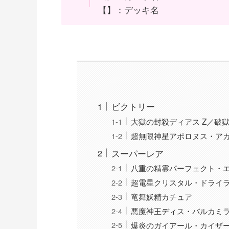
【】：デッキ名
ビクトリー
大獄の封殺ディアス Z／破
超無限神星アポロヌス・アガ
スーパーレア
八重の精霊パーフェクト・
超電星クリスタル・ドライ
竜舞妖精カチュア
悪魔神王ディス・バルカミ
爆炎のガイアール・カイザ