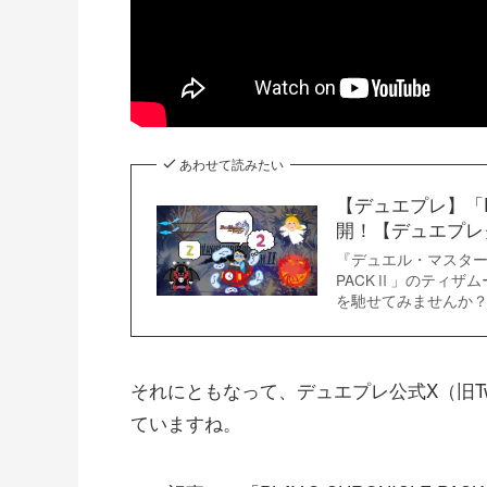
あわせて読みたい
【デュエプレ】「PL
開！【デュエプレ
『デュエル・マスターズ
PACKⅡ」のティザ
を馳せてみませんか
それにともなって、デュエプレ公式X（旧Tw
ていますね。