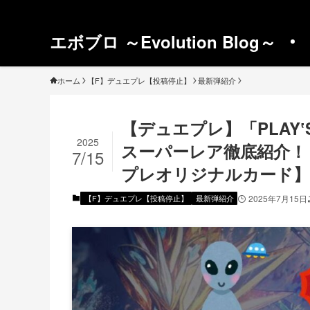
エボブロ ～Evolution Blog～
ホーム
【F】デュエプレ【投稿停止】
最新弾紹介
【デュエプレ】「PLAY‛S
2025
スーパーレア徹底紹介！
7/15
プレオリジナルカード】
【F】デュエプレ【投稿停止】
最新弾紹介
2025年7月15日