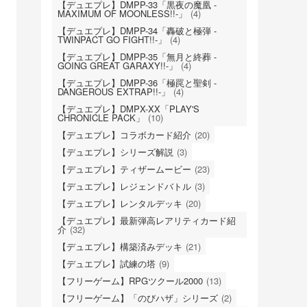
【デュエプレ】DMPP-33「黒夜の魔凰 -
MAXIMUM OF MOONLESS!!-」
(4)
【デュエプレ】DMPP-34「轟破と極弾 -
TWINPACT GO FIGHT!!-」
(4)
【デュエプレ】DMPP-35「無月と終葬 -
GOING GREAT GARAXY!!-」
(4)
【デュエプレ】DMPP-36「極罠と聖剣 -
DANGEROUS EXTRAP!!-」
(4)
【デュエプレ】DMPX-XX「PLAY'S
CHRONICLE PACK」
(10)
【デュエプレ】コラボカード紹介
(20)
【デュエプレ】シリーズ解説
(3)
【デュエプレ】ティザームービー
(23)
【デュエプレ】レジェンドバトル
(3)
【デュエプレ】レンタルデッキ
(20)
【デュエプレ】最新弾高レアリティカード紹
介
(32)
【デュエプレ】構築済みデッキ
(21)
【デュエプレ】試練の塔
(9)
【フリーゲーム】RPGツクール2000
(13)
【フリーゲーム】「のびハザ」シリーズ
(2)