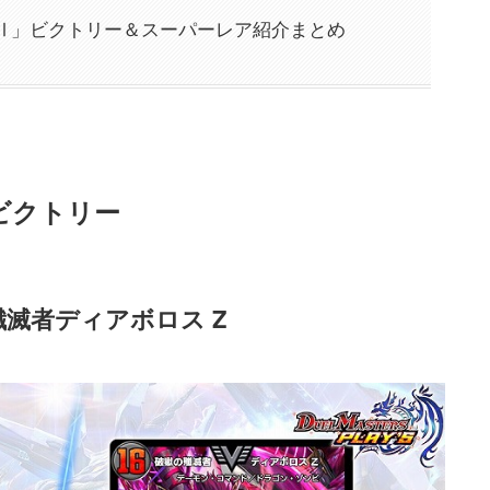
 PACKⅡ」ビクトリー＆スーパーレア紹介まとめ
ビクトリー
殲滅者ディアボロス Z