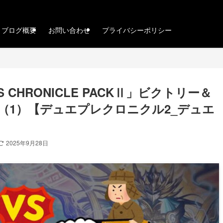
ブログ概要
お問い合わせ
プライバシーポリシー
 CHRONICLE PACKⅡ」ビクトリー＆
（1）【デュエプレクロニクル2_デュエ
2025年9月28日