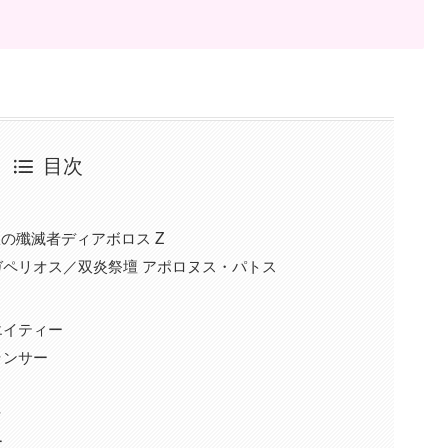
目次
獄の殲滅者ディアボロス Z
ペリオス／双炎祭壇 アポロヌス・パトス
エイティー
ランサー
ラ
ー