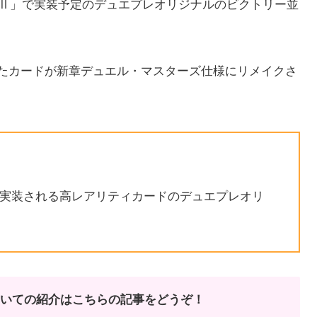
 PACKⅡ」で実装予定のデュエプレオリジナルのビクトリー並
たカードが新章デュエル・マスターズ仕様にリメイクさ
CKⅡ」で実装される高レアリティカードのデュエプレオリ
ついての紹介はこちらの記事をどうぞ！