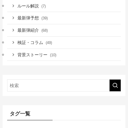
ルール解説
(7)
最新弾予想
(39)
最新弾紹介
(68)
検証・コラム
(49)
背景ストーリー
(10)
タグ一覧