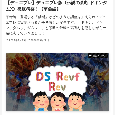
【デュエプレ】デュエプレ版《伝説の禁断 ドキンダ
ムX》徹底考察！【革命編】
革命編に登場する「禁断」がどのような調整を加えられてデュ
エプレに実装されるかを考察した記事です。「ドキン、ドキ
ン、ダムッ、ダムッ！」と禁断の鼓動の高鳴りを感じながら一
緒に考えていきましょう！
2024年4月13日
2026年3月29日
検証・コラム