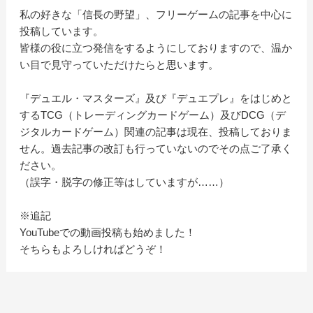
私の好きな「信長の野望」、フリーゲームの記事を中心に
投稿しています。
皆様の役に立つ発信をするようにしておりますので、温か
い目で見守っていただけたらと思います。
『デュエル・マスターズ』及び『デュエプレ』をはじめと
するTCG（トレーディングカードゲーム）及びDCG（デ
ジタルカードゲーム）関連の記事は現在、投稿しておりま
せん。過去記事の改訂も行っていないのでその点ご了承く
ださい。
（誤字・脱字の修正等はしていますが……）
※追記
YouTubeでの動画投稿も始めました！
そちらもよろしければどうぞ！