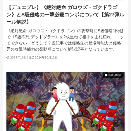
【デュエプレ】《絶対絶命 ガロウズ・ゴクドラゴ
ン》とS級侵略の一撃必殺コンボについて【第27弾ル
ール解説】
《絶対絶命 ガロウズ・ゴクドラゴン》の攻撃時にS級侵略[不死]
で《S級不死 デッドダラー》を2枚重ねて相手を山札切れ……っ
てできない！どうして？当記事では侵略先の登場時能力と侵略
元の攻撃時能力の発動順について解説記事となっています。
2024年10月4日
2024年10月12日
最新弾紹介