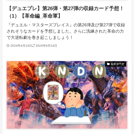
【デュエプレ】第26弾・第27弾の収録カード予想！
（1）【革命編_革命軍】
『デュエル・マスターズプレイス』の第26弾及び第27弾で収録
されそうなカードを予想しました。さらに洗練された革命の力
で大逆転劇を巻き起こしましょう！
2024年4月14日
2024年9月14日
最新弾予想