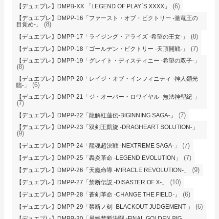
(6)
【デュエプレ】DMPB-XX 「LEGEND OF PLAY´S XXXX」
【デュエプレ】DMPP-16「ファースト・オブ・ビクトリー -激竜王の
(8)
目覚め-」
(8)
【デュエプレ】DMPP-17「ライジング・アライズ -希望の王女-」
(7)
【デュエプレ】DMPP-18「ゴールデン・ビクトリー -天頂開戦-」
【デュエプレ】DMPP-19「グレイト・ディスティニー -希望の双子-」
(8)
【デュエプレ】DMPP-20「レイジ・オブ・インフィニティ -神人類光
(6)
臨-」
【デュエプレ】DMPP-21「ジ・オーバー・ロワイヤル -無法神聖紀-」
(7)
(7)
【デュエプレ】DMPP-22「龍解紅蓮伝-BIGINNING SAGA-」
【デュエプレ】DMPP-23「双剣王凱旋 -DRAGHEART SOLUTION-」
(9)
(7)
【デュエプレ】DMPP-24「龍魂超決戦 -NEXTREME SAGA-」
(7)
【デュエプレ】DMPP-25「轟炎革命 -LEGEND EVOLUTION」
(9)
【デュエプレ】DMPP-26「天魔命導 -MIRACLE REVOLUTION-」
(10)
【デュエプレ】DMPP-27「禁断伝説 -DISASTER OF X-」
(6)
【デュエプレ】DMPP-28「蒼剣革命 -CHANGE THE FIELD-」
(6)
【デュエプレ】DMPP-29「禁断ノ刻 -BLACKOUT JUDGEMENT-」
【デュエプレ】DMPP-30「最終禁断決闘 -FINAL GOLDEN BIG