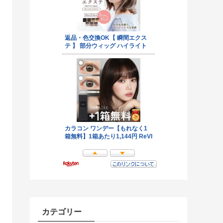
カテゴリー