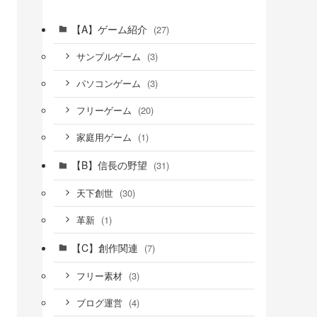
【A】ゲーム紹介
(27)
(3)
サンプルゲーム
(3)
パソコンゲーム
(20)
フリーゲーム
(1)
家庭用ゲーム
【B】信長の野望
(31)
(30)
天下創世
(1)
革新
【C】創作関連
(7)
(3)
フリー素材
(4)
ブログ運営