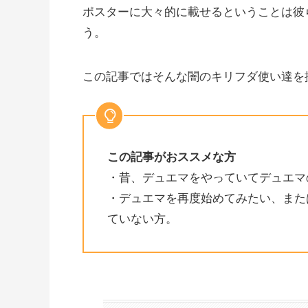
ポスターに大々的に載せるということは彼
う。
この記事ではそんな闇のキリフダ使い達を
この記事がおススメな方
・昔、デュエマをやっていてデュエマ
・デュエマを再度始めてみたい、また
ていない方。