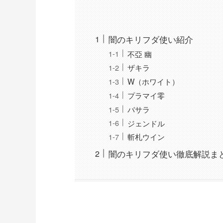
闇のキリフダ使い紹介
不亞 幽
ザキラ
W（ホワイト）
プラマイ零
バサラ
ジェンドル
斬札ウイン
闇のキリフダ使い徹底解説ま