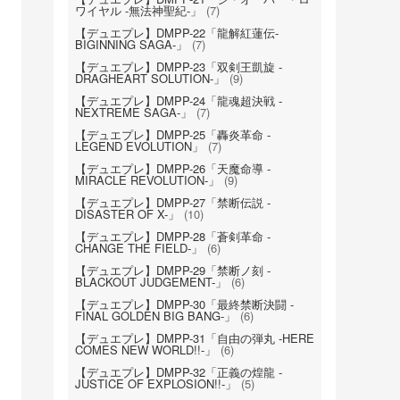
ワイヤル -無法神聖紀-」
(7)
【デュエプレ】DMPP-22「龍解紅蓮伝-
BIGINNING SAGA-」
(7)
【デュエプレ】DMPP-23「双剣王凱旋 -
DRAGHEART SOLUTION-」
(9)
【デュエプレ】DMPP-24「龍魂超決戦 -
NEXTREME SAGA-」
(7)
【デュエプレ】DMPP-25「轟炎革命 -
LEGEND EVOLUTION」
(7)
【デュエプレ】DMPP-26「天魔命導 -
MIRACLE REVOLUTION-」
(9)
【デュエプレ】DMPP-27「禁断伝説 -
DISASTER OF X-」
(10)
【デュエプレ】DMPP-28「蒼剣革命 -
CHANGE THE FIELD-」
(6)
【デュエプレ】DMPP-29「禁断ノ刻 -
BLACKOUT JUDGEMENT-」
(6)
【デュエプレ】DMPP-30「最終禁断決闘 -
FINAL GOLDEN BIG BANG-」
(6)
【デュエプレ】DMPP-31「自由の弾丸 -HERE
COMES NEW WORLD!!-」
(6)
【デュエプレ】DMPP-32「正義の煌龍 -
JUSTICE OF EXPLOSION!!-」
(5)