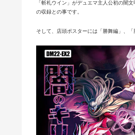
「斬札ウイン」がデュエマ主人公初の闇文
の収録との事です。
そして、店頭ポスターには「勝舞編」、「