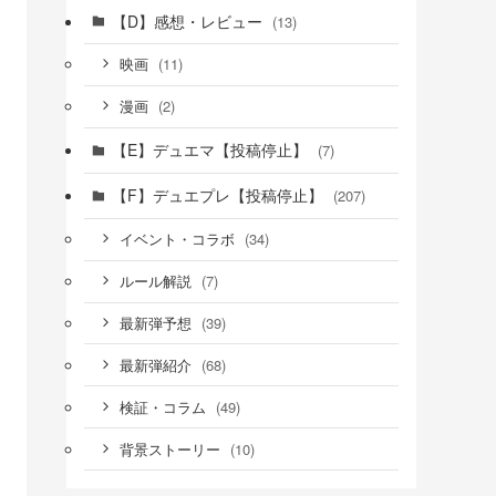
【D】感想・レビュー
(13)
(11)
映画
(2)
漫画
【E】デュエマ【投稿停止】
(7)
【F】デュエプレ【投稿停止】
(207)
(34)
イベント・コラボ
(7)
ルール解説
(39)
最新弾予想
(68)
最新弾紹介
(49)
検証・コラム
(10)
背景ストーリー