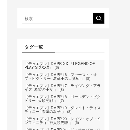
タグ一覧
【デュエプレ】DMPB-XX 「LEGEND OF
PLAY´S XXXX」
(6)
【デュエプレ】DMPP-16「ファースト・オ
ブ・ビクトリー -激竜王の目覚め-」
(8)
【デュエプレ】DMPP-17「ライジング・アラ
イズ -希望の王女-」
(8)
【デュエプレ】DMPP-18「ゴールデン・ビク
トリー -天頂開戦-」
(7)
【デュエプレ】DMPP-19「グレイト・ディス
ティニー -希望の双子-」
(8)
【デュエプレ】DMPP-20「レイジ・オブ・イ
ンフィニティ -神人類光臨-」
(6)
【デュエプレ】DMPP-21「ジ・オーバー・ロ