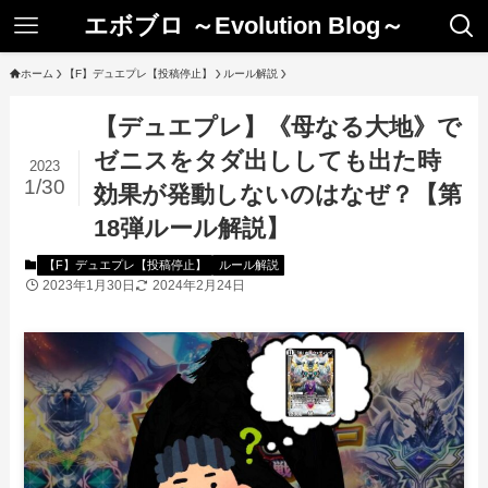
エボブロ ～Evolution Blog～
ホーム
【F】デュエプレ【投稿停止】
ルール解説
【デュエプレ】《母なる大地》で
ゼニスをタダ出ししても出た時
2023
1/30
効果が発動しないのはなぜ？【第
18弾ルール解説】
【F】デュエプレ【投稿停止】
ルール解説
2023年1月30日
2024年2月24日