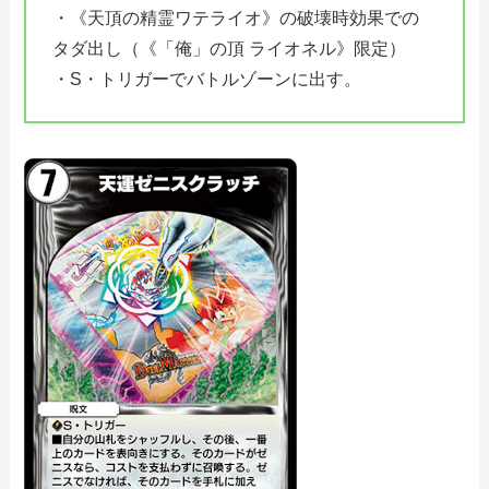
・《天頂の精霊ワテライオ》の破壊時効果での
タダ出し（《「俺」の頂 ライオネル》限定）
・S・トリガーでバトルゾーンに出す。