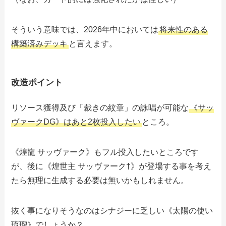
そういう意味では、2026年中においては
将来性のある
構築済みデッキ
と言えます。
改造ポイント
リソース獲得及び「裁きの紋章」の詠唱が可能な
《サッ
ヴァークDG》はあと2枚投入したい
ところ。
《煌龍 サッヴァーク》もフル投入したいところです
が、後に《煌世主 サッヴァーク†》が登場する事を考え
たら無理に生成する必要は無いかもしれません。
抜く事になりそうなのはシナジーに乏しい《太陽の使い
琉瑠》でしょうか？