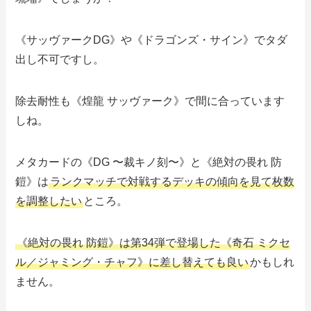
《サッヴァークDG》や《ドラゴンズ・サイン》でタダ
出し不可ですし。
除去耐性も《煌龍 サッヴァーク》で間に合っています
しね。
メタカードの《DG 〜裁キノ刻〜》と《絶対の畏れ 防
鎧》は
ランクマッチで対戦するデッキの傾向を見て枚数
を調整したい
ところ。
《絶対の畏れ 防鎧》は第34弾で登場した《奇石 ミクセ
ル／ジャミング・チャフ》に差し替えても良い
かもしれ
ません。