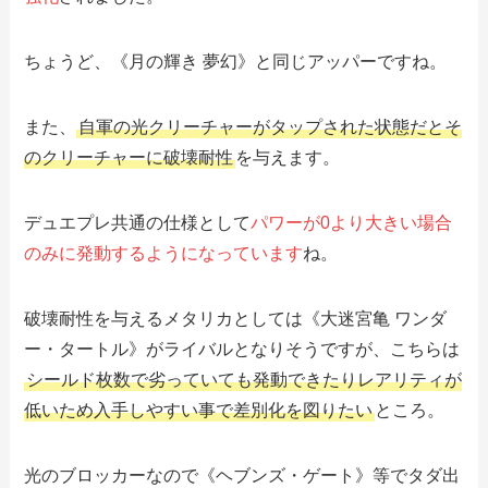
ちょうど、《月の輝き 夢幻》と同じアッパーですね。
また、
自軍の光クリーチャーがタップされた状態だとそ
のクリーチャーに破壊耐性
を与えます。
デュエプレ共通の仕様として
パワーが0より大きい場合
のみに発動するようになっています
ね。
破壊耐性を与えるメタリカとしては《大迷宮亀 ワンダ
ー・タートル》がライバルとなりそうですが、こちらは
シールド枚数で劣っていても発動できたりレアリティが
低いため入手しやすい事で差別化を図りたい
ところ。
光のブロッカーなので《ヘブンズ・ゲート》等でタダ出