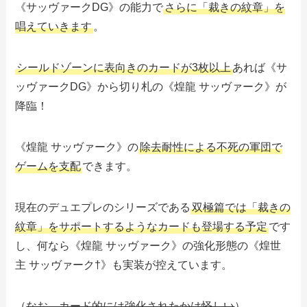
《サッヴァークDG》の能力で
さらに「裁きの紋章」を
唱えていきます
。
シールドゾーンに表向きのカードが3枚以上
あれば《サ
ッヴァークDG》から切り札の《煌龍 サッヴァーク》が
降臨！
《煌龍 サッヴァーク》の
除去耐性による不死の軍団で
ゲームを支配
できます。
現在のデュエプレのシリーズである
双極篇では「裁きの
紋章」をサポートするようなカードも登場する予定
です
し、何なら《煌龍 サッヴァーク》の強化形態の《煌世
主 サッヴァーク†》も実装が控えています。
（
なお、カード的には強化されたかは怪しい
）