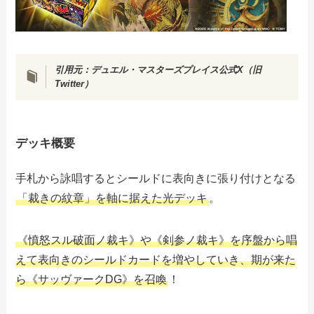
引用元：
デュエル・マスターズプレイス公式X（旧
Twitter）
デッキ概要
手札から詠唱するとシールドに表向きに張り付けとなる
「裁きの紋章」を軸に据えた光デッキ
。
《憤怒スル破面ノ裁キ》や《剣参ノ裁キ》を序盤から唱
えて表向きのシールドカードを増やしていき、期が来た
ら《サッヴァークDG》を召喚
！