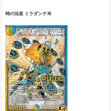
時の法皇 ミラダンテⅫ