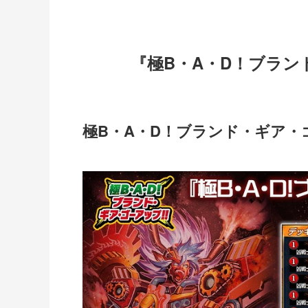
『極B・A・D！ブラ
極B・A・D！ブランド・ギア・