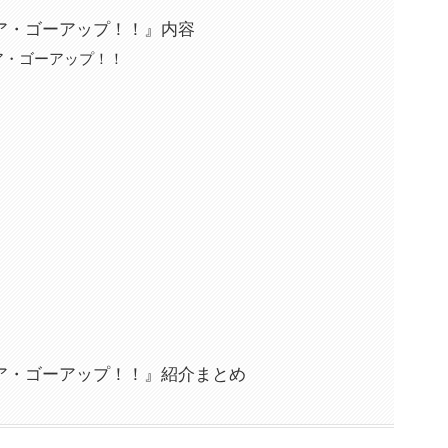
ア・ゴーアップ！！』内容
ア・ゴーアップ！！
ア・ゴーアップ！！』紹介まとめ