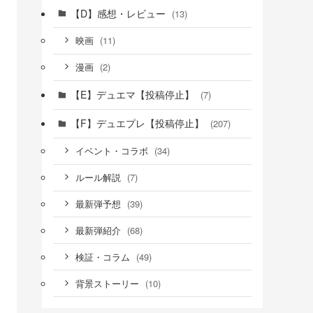
【D】感想・レビュー
(13)
(11)
映画
(2)
漫画
【E】デュエマ【投稿停止】
(7)
【F】デュエプレ【投稿停止】
(207)
(34)
イベント・コラボ
(7)
ルール解説
(39)
最新弾予想
(68)
最新弾紹介
(49)
検証・コラム
(10)
背景ストーリー