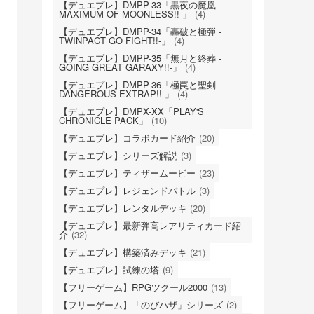
【デュエプレ】DMPP-33「黒夜の魔凰 -
MAXIMUM OF MOONLESS!!-」
(4)
【デュエプレ】DMPP-34「轟破と極弾 -
TWINPACT GO FIGHT!!-」
(4)
【デュエプレ】DMPP-35「無月と終葬 -
GOING GREAT GARAXY!!-」
(4)
【デュエプレ】DMPP-36「極罠と聖剣 -
DANGEROUS EXTRAP!!-」
(4)
【デュエプレ】DMPX-XX「PLAY'S
CHRONICLE PACK」
(10)
【デュエプレ】コラボカード紹介
(20)
【デュエプレ】シリーズ解説
(3)
【デュエプレ】ティザームービー
(23)
【デュエプレ】レジェンドバトル
(3)
【デュエプレ】レンタルデッキ
(20)
【デュエプレ】最新弾高レアリティカード紹
介
(32)
【デュエプレ】構築済みデッキ
(21)
【デュエプレ】試練の塔
(9)
【フリーゲーム】RPGツクール2000
(13)
【フリーゲーム】「のびハザ」シリーズ
(2)