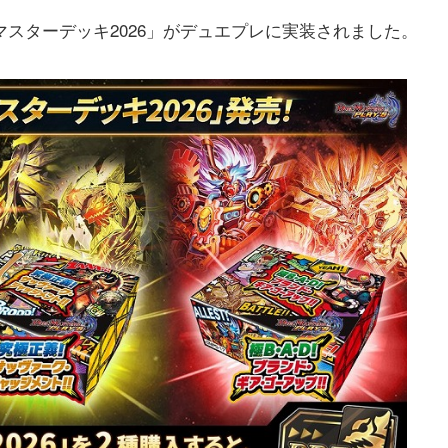
パーマスターデッキ2026」がデュエプレに実装されました。