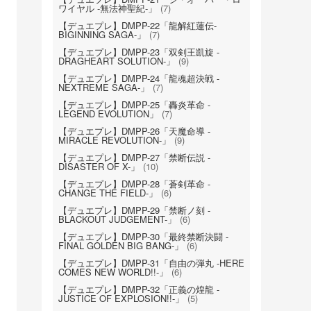
ワイヤル -無法神聖紀-」
(7)
【デュエプレ】DMPP-22「龍解紅蓮伝-
BIGINNING SAGA-」
(7)
【デュエプレ】DMPP-23「双剣王凱旋 -
DRAGHEART SOLUTION-」
(9)
【デュエプレ】DMPP-24「龍魂超決戦 -
NEXTREME SAGA-」
(7)
【デュエプレ】DMPP-25「轟炎革命 -
LEGEND EVOLUTION」
(7)
【デュエプレ】DMPP-26「天魔命導 -
MIRACLE REVOLUTION-」
(9)
【デュエプレ】DMPP-27「禁断伝説 -
DISASTER OF X-」
(10)
【デュエプレ】DMPP-28「蒼剣革命 -
CHANGE THE FIELD-」
(6)
【デュエプレ】DMPP-29「禁断ノ刻 -
BLACKOUT JUDGEMENT-」
(6)
【デュエプレ】DMPP-30「最終禁断決闘 -
FINAL GOLDEN BIG BANG-」
(6)
【デュエプレ】DMPP-31「自由の弾丸 -HERE
COMES NEW WORLD!!-」
(6)
【デュエプレ】DMPP-32「正義の煌龍 -
JUSTICE OF EXPLOSION!!-」
(5)