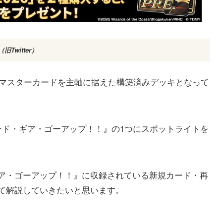
witter）
たマスターカードを主軸に据えた構築済みデッキとなって
ンド・ギア・ゴーアップ！！』の1つにスポットライトを
ギア・ゴーアップ！！』に収録されている新規カード・再
て解説していきたいと思います。