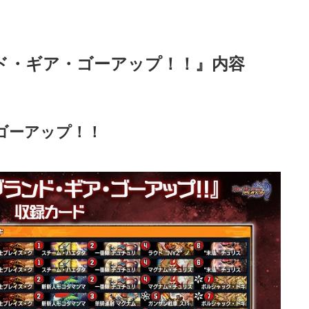
ンド・ギア・ゴーアップ！！』内容
ゴーアップ！！