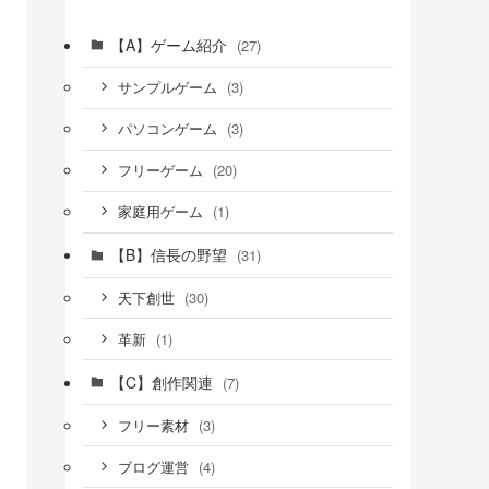
【A】ゲーム紹介
(27)
(3)
サンプルゲーム
(3)
パソコンゲーム
(20)
フリーゲーム
(1)
家庭用ゲーム
【B】信長の野望
(31)
(30)
天下創世
(1)
革新
【C】創作関連
(7)
(3)
フリー素材
(4)
ブログ運営