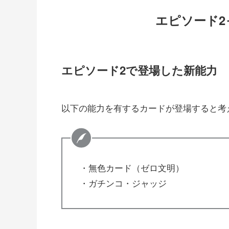
エピソード2
エピソード2で登場した新能力
以下の能力を有するカードが登場すると考
・無色カード（ゼロ文明）
・ガチンコ・ジャッジ