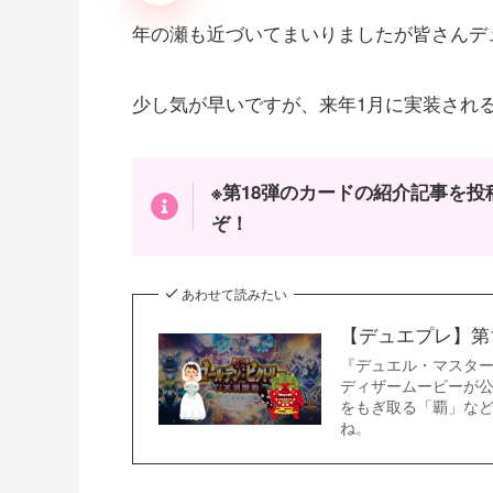
年の瀬も近づいてまいりましたが皆さんデ
少し気が早いですが、来年1月に実装される
※第18弾のカードの紹介記事を
ぞ！
あわせて読みたい
【デュエプレ】第
『デュエル・マスター
ディザームービーが公
をもぎ取る「覇」な
ね。