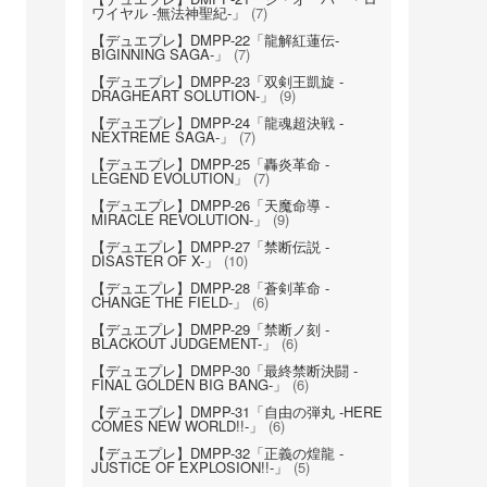
ワイヤル -無法神聖紀-」
(7)
【デュエプレ】DMPP-22「龍解紅蓮伝-
BIGINNING SAGA-」
(7)
【デュエプレ】DMPP-23「双剣王凱旋 -
DRAGHEART SOLUTION-」
(9)
【デュエプレ】DMPP-24「龍魂超決戦 -
NEXTREME SAGA-」
(7)
【デュエプレ】DMPP-25「轟炎革命 -
LEGEND EVOLUTION」
(7)
【デュエプレ】DMPP-26「天魔命導 -
MIRACLE REVOLUTION-」
(9)
【デュエプレ】DMPP-27「禁断伝説 -
DISASTER OF X-」
(10)
【デュエプレ】DMPP-28「蒼剣革命 -
CHANGE THE FIELD-」
(6)
【デュエプレ】DMPP-29「禁断ノ刻 -
BLACKOUT JUDGEMENT-」
(6)
【デュエプレ】DMPP-30「最終禁断決闘 -
FINAL GOLDEN BIG BANG-」
(6)
【デュエプレ】DMPP-31「自由の弾丸 -HERE
COMES NEW WORLD!!-」
(6)
【デュエプレ】DMPP-32「正義の煌龍 -
JUSTICE OF EXPLOSION!!-」
(5)