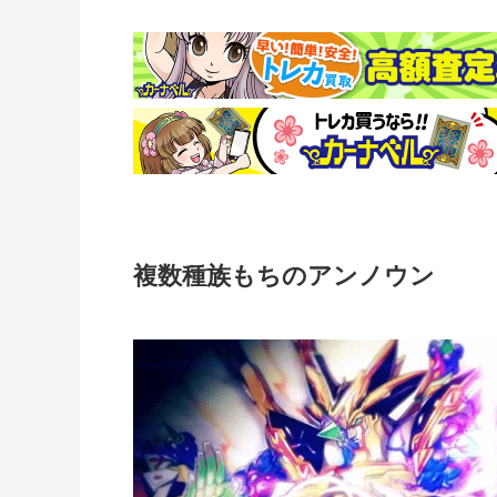
複数種族もちのアンノウン