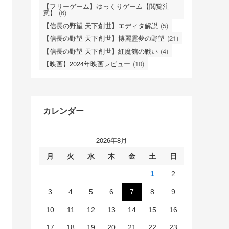
【フリーゲーム】ゆっくりゲーム【閲覧注
意】
(6)
【信長の野望 天下創世】エディタ解説
(5)
【信長の野望 天下創世】博麗霊夢の野望
(21)
【信長の野望 天下創世】紅魔館の戦い
(4)
【映画】2024年映画レビュー
(10)
カレンダー
2026年8月
月
火
水
木
金
土
日
1
2
3
4
5
6
7
8
9
10
11
12
13
14
15
16
17
18
19
20
21
22
23