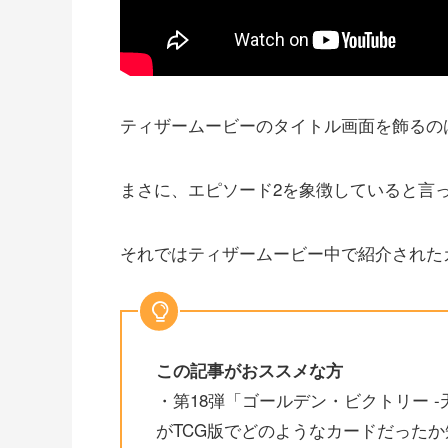
ティザームービーのタイトル画面を飾るの
まさに、エピソード2を象徴していると言
それではティザームービー中で紹介された
この記事がおススメな方
・第18弾「ゴールデン・ビクトリー 
がTCG版でどのようなカードだった