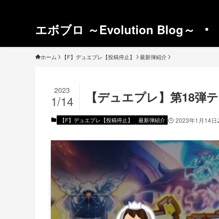
エボブロ ～Evolution Blog～
ホーム
【F】デュエプレ【投稿停止】
最新弾紹介
2023
【デュエプレ】第18弾
1/14
【F】デュエプレ【投稿停止】
最新弾紹介
2023年1月14日