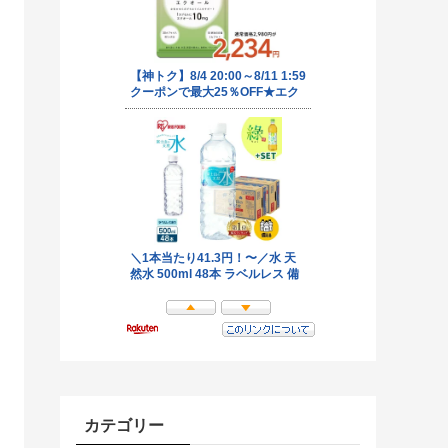
カテゴリー