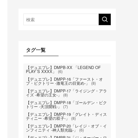
タグ一覧
【デュエプレ】DMPB-XX 「LEGEND OF
PLAY´S XXXX」
(6)
【デュエプレ】DMPP-16「ファースト・オ
ブ・ビクトリー -激竜王の目覚め-」
(8)
【デュエプレ】DMPP-17「ライジング・アラ
イズ -希望の王女-」
(8)
【デュエプレ】DMPP-18「ゴールデン・ビク
トリー -天頂開戦-」
(7)
【デュエプレ】DMPP-19「グレイト・ディス
ティニー -希望の双子-」
(8)
【デュエプレ】DMPP-20「レイジ・オブ・イ
ンフィニティ -神人類光臨-」
(6)
【デュエプレ】DMPP-21「ジ・オーバー・ロ