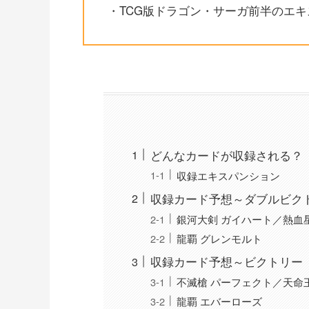
・TCG版ドラゴン・サーガ前半のエ
どんなカードが収録される？
収録エキスパンション
収録カード予想～ダブルビク
銀河大剣 ガイハート／熱血
龍覇 グレンモルト
収録カード予想～ビクトリー
不滅槍 パーフェクト／天命
龍覇 エバーローズ