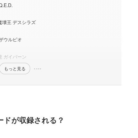
E.D.
魔壊王 デスシラズ
 ザウルピオ
龍 ガイバーン
もっと見る
ードが収録される？