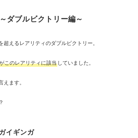
～ダブルビクトリー編～
を超えるレアリティのダブルビクトリー。
がこのレアリティに該当
していました。
言えます。
？
 ガイギンガ