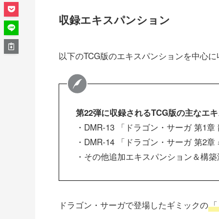
収録エキスパンション
以下のTCG版のエキスパンションを中心
第22弾に収録されるTCG版の主なエ
・DMR-13 「ドラゴン・サーガ 第1
・DMR-14 「ドラゴン・サーガ 第2
・その他追加エキスパンション＆構築
ドラゴン・サーガで登場したギミックの
「