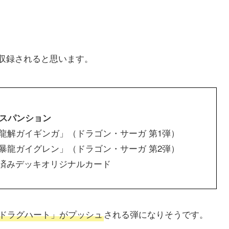
に収録されると思います。
キスパンション
章 龍解ガイギンガ」（ドラゴン・サーガ 第1弾）
章 暴龍ガイグレン」（ドラゴン・サーガ 第2弾）
済みデッキオリジナルカード
ドラグハート」がプッシュ
される弾になりそうです。