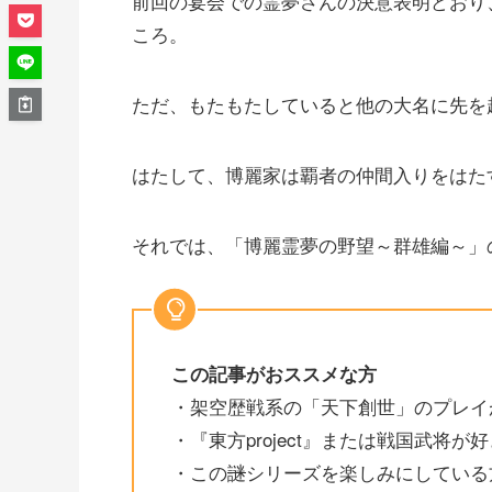
前回の宴会での霊夢さんの決意表明どおり
ころ。
ただ、もたもたしていると他の大名に先を
はたして、博麗家は覇者の仲間入りをはた
それでは、「博麗霊夢の野望～群雄編～」
この記事がおススメな方
・架空歴戦系の「天下創世」のプレイ
・『東方project』または戦国武将が
・この
謎
シリーズを楽しみにしている