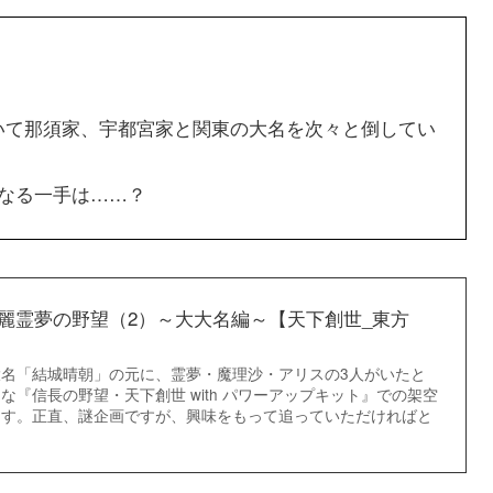
。
いて那須家、宇都宮家と関東の大名を次々と倒してい
なる一手は……？
麗霊夢の野望（2）～大大名編～【天下創世_東方
名「結城晴朝」の元に、霊夢・魔理沙・アリスの3人がいたと
な『信長の野望・天下創世 with パワーアップキット』での架空
ます。正直、謎企画ですが、興味をもって追っていただければと