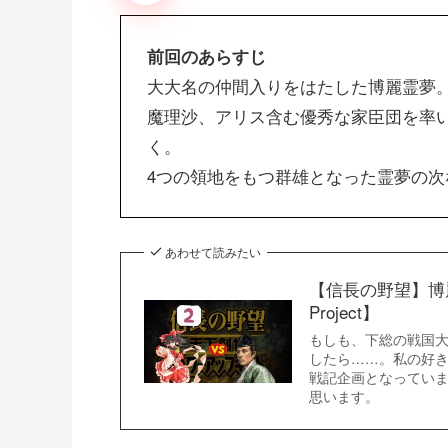
前回のあらすじ
大大名の仲間入りをはたした博麗霊夢
魔理沙、アリス含む優秀な家臣団を率
く。
4つの領地をもつ群雄となった霊夢の次
あわせて読みたい
【信長の野望】博
Project】
もしも、下総の戦国大
したら……。私の好き
戦記企画となってい
思います。