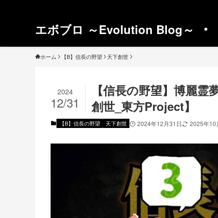
エボブロ ～Evolution Blog～
ホーム
【B】信長の野望
天下創世
【信長の野望】博麗霊
2024
12/31
創世_東方Project】
【B】信長の野望
天下創世
2024年12月31日
2025年1