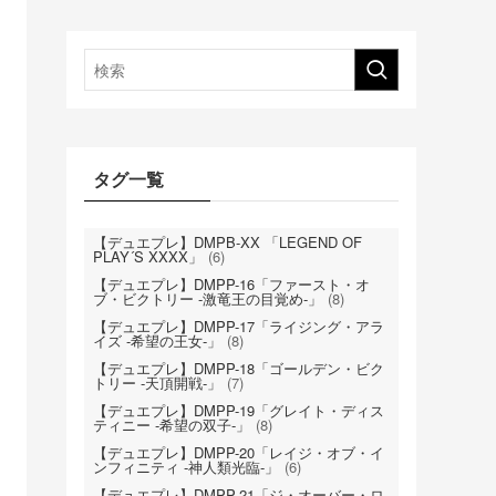
タグ一覧
【デュエプレ】DMPB-XX 「LEGEND OF
PLAY´S XXXX」
(6)
【デュエプレ】DMPP-16「ファースト・オ
ブ・ビクトリー -激竜王の目覚め-」
(8)
【デュエプレ】DMPP-17「ライジング・アラ
イズ -希望の王女-」
(8)
【デュエプレ】DMPP-18「ゴールデン・ビク
トリー -天頂開戦-」
(7)
【デュエプレ】DMPP-19「グレイト・ディス
ティニー -希望の双子-」
(8)
【デュエプレ】DMPP-20「レイジ・オブ・イ
ンフィニティ -神人類光臨-」
(6)
【デュエプレ】DMPP-21「ジ・オーバー・ロ