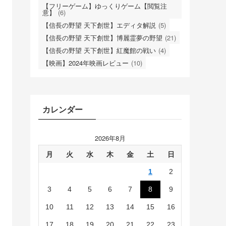
【フリーゲーム】ゆっくりゲーム【閲覧注
意】
(6)
【信長の野望 天下創世】エディタ解説
(5)
【信長の野望 天下創世】博麗霊夢の野望
(21)
【信長の野望 天下創世】紅魔館の戦い
(4)
【映画】2024年映画レビュー
(10)
カレンダー
2026年8月
月
火
水
木
金
土
日
1
2
3
4
5
6
7
8
9
10
11
12
13
14
15
16
17
18
19
20
21
22
23