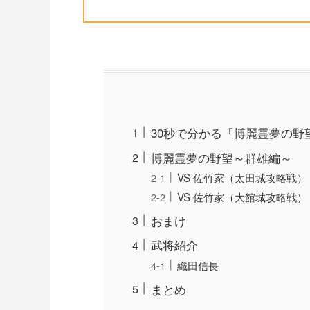
30秒で分かる「博麗霊夢の野
博麗霊夢の野望～群雄編～
VS 佐竹家（太田城攻略戦）
VS 佐竹家（大館城攻略戦）
おまけ
武将紹介
織田信長
まとめ