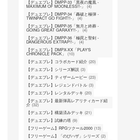
【デュエプレ】DMPP-33「黒夜の魔凰 -
MAXIMUM OF MOONLESS!!-」
(4)
【デュエプレ】DMPP-34「轟破と極弾 -
TWINPACT GO FIGHT!!-」
(4)
【デュエプレ】DMPP-35「無月と終葬 -
GOING GREAT GARAXY!!-」
(4)
【デュエプレ】DMPP-36「極罠と聖剣 -
DANGEROUS EXTRAP!!-」
(4)
【デュエプレ】DMPX-XX「PLAY'S
CHRONICLE PACK」
(10)
【デュエプレ】コラボカード紹介
(20)
【デュエプレ】シリーズ解説
(3)
【デュエプレ】ティザームービー
(23)
【デュエプレ】レジェンドバトル
(3)
【デュエプレ】レンタルデッキ
(20)
【デュエプレ】最新弾高レアリティカード紹
介
(32)
【デュエプレ】構築済みデッキ
(21)
【デュエプレ】試練の塔
(9)
【フリーゲーム】RPGツクール2000
(13)
【フリーゲーム】「のびハザ」シリーズ
(2)