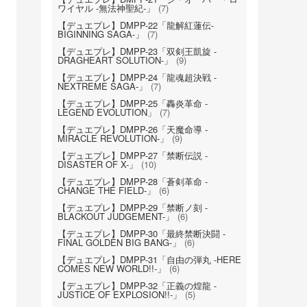
ワイヤル -無法神聖紀-」
(7)
【デュエプレ】DMPP-22「龍解紅蓮伝-
BIGINNING SAGA-」
(7)
【デュエプレ】DMPP-23「双剣王凱旋 -
DRAGHEART SOLUTION-」
(9)
【デュエプレ】DMPP-24「龍魂超決戦 -
NEXTREME SAGA-」
(7)
【デュエプレ】DMPP-25「轟炎革命 -
LEGEND EVOLUTION」
(7)
【デュエプレ】DMPP-26「天魔命導 -
MIRACLE REVOLUTION-」
(9)
【デュエプレ】DMPP-27「禁断伝説 -
DISASTER OF X-」
(10)
【デュエプレ】DMPP-28「蒼剣革命 -
CHANGE THE FIELD-」
(6)
【デュエプレ】DMPP-29「禁断ノ刻 -
BLACKOUT JUDGEMENT-」
(6)
【デュエプレ】DMPP-30「最終禁断決闘 -
FINAL GOLDEN BIG BANG-」
(6)
【デュエプレ】DMPP-31「自由の弾丸 -HERE
COMES NEW WORLD!!-」
(6)
【デュエプレ】DMPP-32「正義の煌龍 -
JUSTICE OF EXPLOSION!!-」
(5)