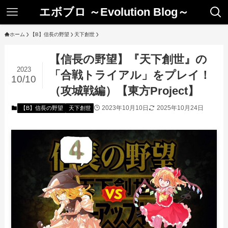
エボブロ ～Evolution Blog～
ホーム
【B】信長の野望
天下創世
【信長の野望】『天下創世』の
2023
「合戦トライアル」をプレイ！
10/10
（攻城戦編）【東方Project】
2023年10月10日
2025年10月24日
【B】信長の野望
天下創世