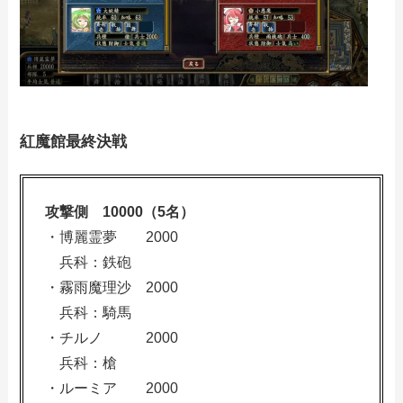
紅魔館最終決戦
攻撃側 10000（5名）
・博麗霊夢 2000
兵科：鉄砲
・霧雨魔理沙 2000
兵科：騎馬
・チルノ 2000
兵科：槍
・ルーミア 2000