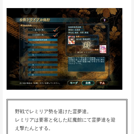
野戦でレミリア勢を退けた霊夢達。
レミリアは要塞と化した紅魔館にて霊夢達を迎
え撃たんとする。