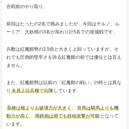
合戦前のやり取り。
前回はたったの2名で挑みましたが、今回はチルノ、ル
ーミア、大妖精の3名が加わり計5名での攻城戦です。
兵数は紅魔館勢の2.5倍と大きく上回っていますが、そ
れでも圧倒的堅牢さを誇る紅魔館の前では優位とは言え
ません。
また、紅魔館勢は以前の「紅魔館の戦い」の時とは異な
り
全員上位兵種で出陣
しています。
長槍は槍よりも破壊力が大きく
、
良馬は騎馬よりも機
動力が高く
、
雨鉄砲は雨でも鉄砲攻撃が可能
となって
います。