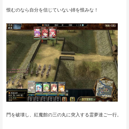
恨むのなら自分を信じていない姉を恨みな！
門を破壊し、紅魔館の三の丸に突入する霊夢達ご一行。