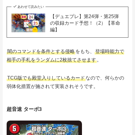
あわせて読みたい
【デュエプレ】第24弾・第25弾
の収録カード予想！（2）【革命
編】
闇のコマンドを条件とする侵略
をもち、
登場時能力で
相手の手札をランダムに2枚捨てさせます
。
TCG版でも殿堂入りしているカード
なので、何らかの
弱体化措置が施されて実装されそうです。
超音速 ターボ3