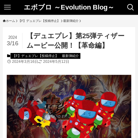
エボブロ ～Evolution Blog～
ホーム
【F】デュエプレ【投稿停止】
最新弾紹介
【デュエプレ】第25弾ティザー
2024
3/16
ムービー公開！【革命編】
【F】デュエプレ【投稿停止】
最新弾紹介
2024年3月16日
2024年5月12日