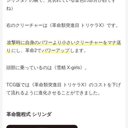
シリンダ》の腕で、見切れている金色の部分が顔です
ね）
右のクリーチャーは《革命類突進目 トリケラX》です。
攻撃時に自身のパワーより小さいクリーチャーをマナ送
り
にし、革命2で
パワーアップ
します。
頭部に乗っているのは《雪精 X-girls》。
TCG版では《革命類突進目 トリケラX》のコストを下げ
て流れるように進化させることができました。
革命龍程式 シリンダ