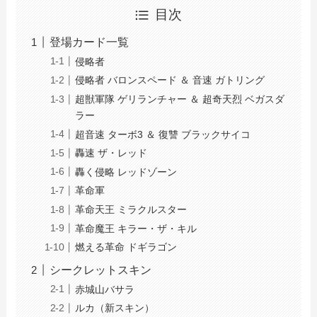
目次
登場カード一覧
侵略者
侵略者 バロンスペード ＆ 音速 ガトリング
超獣軍隊 ゲリランチャー ＆ 超奇天烈 ベガスダ
ラー
超音速 ターボ3 ＆ 復讐 ブラックサイコ
轟速 ザ・レッド
轟く侵略 レッドゾーン
革命軍
革命天王 ミラクルスター
革命魔王 キラー・ザ・キル
燃える革命 ドギラゴン
シークレットスキン
赤城山バサラ
ルカ（新スキン）