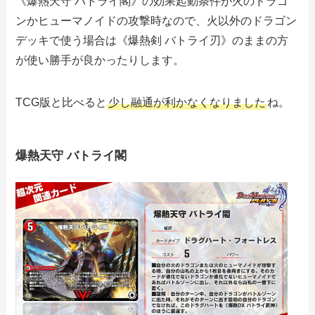
《爆熱天守 バトライ閣》の効果起動条件が火のドラゴ
ンかヒューマノイドの攻撃時なので、火以外のドラゴン
デッキで使う場合は《爆熱剣 バトライ刃》のままの方
が使い勝手が良かったりします。
TCG版と比べると
少し融通が利かなくなりました
ね。
爆熱天守 バトライ閣