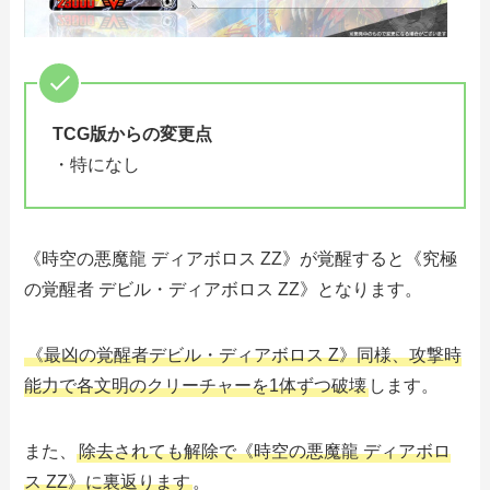
TCG版からの変更点
・特になし
《時空の悪魔龍 ディアボロス ZZ》が覚醒すると《究極
の覚醒者 デビル・ディアボロス ZZ》となります。
《最凶の覚醒者デビル・ディアボロス Z》同様、攻撃時
能力で各文明のクリーチャーを1体ずつ破壊
します。
また、
除去されても解除で《時空の悪魔龍 ディアボロ
ス ZZ》に裏返ります
。