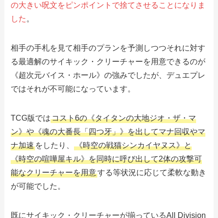
の大きい呪文をピンポイントで捨てさせることになりま
した
。
相手の手札を見て相手のプランを予測しつつそれに対す
る最適解のサイキック・クリーチャーを用意できるのが
《超次元バイス・ホール》の強みでしたが、デュエプレ
ではそれが不可能になっています。
TCG版では
コスト6の《タイタンの大地ジオ・ザ・マ
ン》や《魂の大番長「四つ牙」》を出してマナ回収やマ
ナ加速
をしたり、
《時空の戦猫シンカイヤヌス》と
《時空の喧嘩屋キル》を同時に呼び出して2体の攻撃可
能なクリーチャーを用意
する等状況に応じて柔軟な動き
が可能でした。
既にサイキック・クリーチャーが揃っているAll Division