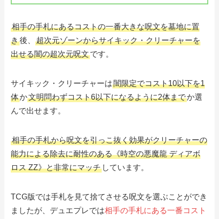
相手の手札にあるコストの一番大きな呪文を墓地に置
き
後、
超次元ゾーンからサイキック・クリーチャーを
出せる闇の超次元呪文
です。
サイキック・クリーチャーは
闇限定でコスト10以下を1
体
か
文明問わずコスト6以下になるように2体まで
か選
んで出せます。
相手の手札から呪文を引っこ抜く効果がクリーチャーの
能力による除去に耐性のある《時空の悪魔龍 ディアボ
ロス ZZ》と非常にマッチ
しています。
TCG版では手札を見て捨てさせる呪文を選ぶことができ
ましたが、デュエプレでは
相手の手札にある一番コスト