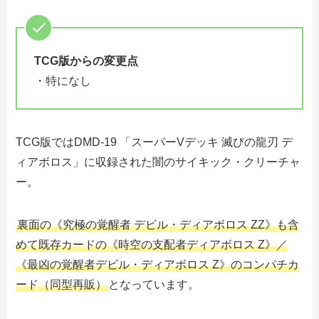
TCG版からの変更点
・特になし
TCG版ではDMD-19 「スーパーVデッキ 滅びの龍刃 デ
ィアボロス」に収録された闇のサイキック・クリーチャ
ー。
裏面の《究極の覚醒者 デビル・ディアボロス ZZ》も含
めて既存カードの《時空の支配者ディアボロス Z》／
《最凶の覚醒者デビル・ディアボロス Z》のコンパチカ
ード（同型再販）
となっています。