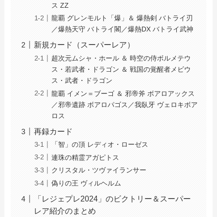
ス ZZ
龍覇 グレンモルト「爆」＆ 爆熱剣 バトライ刃
／爆熱天守 バトライ閣／爆熱DX バトライ武神
新規カード（スーパーレア）
超次元ムシャ・ホール ＆ 時空の侍ボルメテウ
ス・若武者・ドラゴン ＆ 戦国の覚醒者メビウ
ス・武者・ドラゴン
龍覇 イメン＝ブーゴ ＆ 邪帝斧 ボアロアックス
／邪帝遺跡 ボアロパゴス／我臥牙 ヴェロキボア
ロス
再録カード
「智」の頂 レディオ・ローゼス
連珠の精霊アガピトス
クリスタル・ツヴァイランサー
偽りの王 ヴィルヘルム
「レジェプレ2024」のビクトリー＆スーパー
レア紹介のまとめ