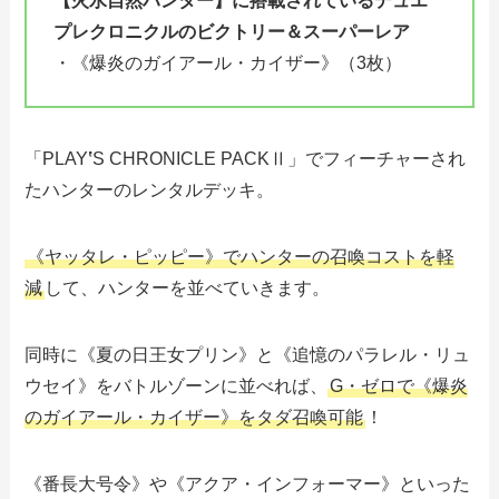
【火水自然ハンター】に搭載されている
デュエ
プレクロニクルのビクトリー＆スーパーレア
・《爆炎のガイアール・カイザー》（3枚）
「PLAY
‛
S CHRONICLE PACKⅡ」でフィーチャーされ
たハンターのレンタルデッキ。
《ヤッタレ・ピッピー》でハンターの召喚コストを軽
減
して、ハンターを並べていきます。
同時に《夏の日王女プリン》と《追憶のパラレル・リュ
ウセイ》をバトルゾーンに並べれば、
G・ゼロで《爆炎
のガイアール・カイザー》をタダ召喚可能
！
《番長大号令》や《アクア・インフォーマー》といった