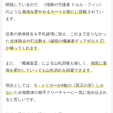
関係しているので、《埋葬の守護者 ドルル・フィン》
のような
墓地を肥やせるカードが新たに搭載
されてい
ます。
従来の単体除去＆手札破壊に加え、これまで足りなかっ
た
全体除去や打点数を《破獄の殲滅者ディアボロス Z》
が補ってくれます
。
また、「殲滅返霊」による山札回復も嬉しく、
強気に墓
地を肥やしていっても山札切れを回避できます
。
弱点としては、
S・トリガーが4枚の《冥王の牙》しか
ない
ため複数体の相手クリーチャーに一気に攻め込まれ
ると苦しいです。