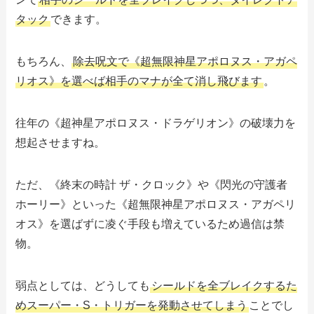
タック
できます。
もちろん、
除去呪文で《超無限神星アポロヌス・アガペ
リオス》を選べば相手のマナが全て消し飛びます
。
往年の《超神星アポロヌス・ドラゲリオン》の破壊力を
想起させますね。
ただ、《終末の時計 ザ・クロック》や《閃光の守護者
ホーリー》といった《超無限神星アポロヌス・アガペリ
オス》を選ばずに凌ぐ手段も増えているため過信は禁
物。
弱点としては、どうしても
シールドを全ブレイクするた
めスーパー・S・トリガーを発動させてしまう
ことでし