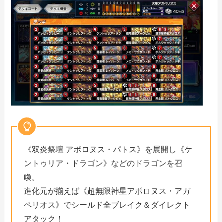
《双炎祭壇 アポロヌス・パトス》を展開し《ケ
ントゥリア・ドラゴン》などのドラゴンを召
喚。
進化元が揃えば《超無限神星アポロヌス・アガ
ペリオス》でシールド全ブレイク＆ダイレクト
アタック！