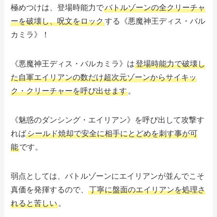
極めつけは、登場時能力で
バトルゾーンの全クリーチャ
ーを破壊し、呪文をロック
する《悪魔神王ディス・バル
カミラ》！
《悪魔神王ディス・バルカミラ》は
登場時能力で破壊し
た自軍エイリアンの数だけ超次元ゾーンからサイキッ
ク・クリーチャーを呼び出せます
。
《魅惑のダンシング・エイリアン》を呼び出して攻撃す
れば
シールド焼却で安全に相手にとどめを刺す事が可
能
です。
弱点としては、バトルゾーンにエイリアンが並んでこそ
真価を発揮するので、
丁寧に盤面のエイリアンを処理さ
れると苦しい
。