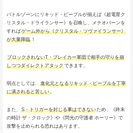
バトルゾーンにリキッド・ピープルが揃えば《超電星ク
リスタル・ドライランサー》を召喚し、メテオバーンを
すれば
ゲーム外から《クリスタル・ツヴァイランサー》
が大量降臨
！
ブロックされないT・ブレイカー軍団で相手の守りを崩
しつつダイレクトアタック
できます。
弱点としては、
進化元となるリキッド・ピープルを丁寧
に潰されると苦しい
。
また、
S・トリガーを封じる事はできない
ため、《終末
の時計 ザ・クロック》や《閃光の守護者 ホーリー》で
攻撃を止められる恐れはあります。