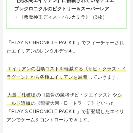
【
光水闇エイリアン
】に搭載されている
デュエ
プレクロニクルのビクトリー＆スーパーレア
・《悪魔神王ディス・バルカミラ》（3枚）
「PLAY
‛
S CHRONICLE PACKⅡ」でフィーチャーされ
たエイリアンのレンタルデッキ。
エイリアンの召喚コストを軽減する《ザビ・クラズ・ド
ラグーン》から各種エイリアンを展開
していきます。
大量手札破壊
の《凶骨の魔将ザビ・クエイクス》や
シ
ールド追加
の《龍聖大河・D・トラーデ》といった
「PLAY
‛
S CHRONICLE PACKⅡ」で新登場したエイリ
アンでゲームをコントロールできます。