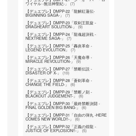
ワイヤル -無法神聖紀-」
(7)
【デュエプレ】DMPP-22「龍解紅蓮伝-
BIGINNING SAGA-」
(7)
【デュエプレ】DMPP-23「双剣王凱旋 -
DRAGHEART SOLUTION-」
(9)
【デュエプレ】DMPP-24「龍魂超決戦 -
NEXTREME SAGA-」
(7)
【デュエプレ】DMPP-25「轟炎革命 -
LEGEND EVOLUTION」
(7)
【デュエプレ】DMPP-26「天魔命導 -
MIRACLE REVOLUTION-」
(9)
【デュエプレ】DMPP-27「禁断伝説 -
DISASTER OF X-」
(10)
【デュエプレ】DMPP-28「蒼剣革命 -
CHANGE THE FIELD-」
(6)
【デュエプレ】DMPP-29「禁断ノ刻 -
BLACKOUT JUDGEMENT-」
(6)
【デュエプレ】DMPP-30「最終禁断決闘 -
FINAL GOLDEN BIG BANG-」
(6)
【デュエプレ】DMPP-31「自由の弾丸 -HERE
COMES NEW WORLD!!-」
(6)
【デュエプレ】DMPP-32「正義の煌龍 -
JUSTICE OF EXPLOSION!!-」
(5)