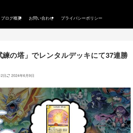
ブログ概要
お問い合わせ
プライバシーポリシー
試練の塔」でレンタルデッキにて37連勝
月2日
2024年6月9日