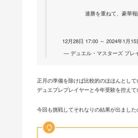
連勝を重ねて、豪華報
12月28日 17:00 ～ 2024年1月15日
— デュエル・マスターズ プレイス【
正月の準備を除けば比較的のほほんとして
デュエプレプレイヤーと今年受験を控えて
今回も挑戦してそれなりの結果が出ました