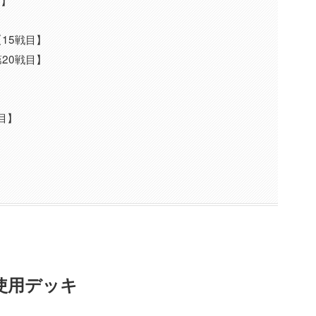
15戦目】
20戦目】
目】
め
使用デッキ