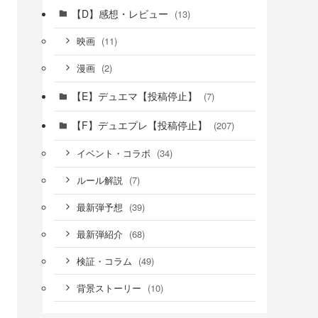
【D】感想・レビュー
(13)
(11)
映画
(2)
漫画
【E】デュエマ【投稿停止】
(7)
【F】デュエプレ【投稿停止】
(207)
(34)
イベント・コラボ
(7)
ルール解説
(39)
最新弾予想
(68)
最新弾紹介
(49)
検証・コラム
(10)
背景ストーリー