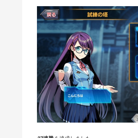
を達成しました。
37連勝