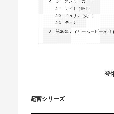
シークレットカード
カイト（先生）
チュリン（先生）
ディナ
第36弾ティザームービー紹介
登
超宮シリーズ