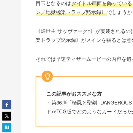
目玉となるのは
タイトル画面を飾っている
ン／地獄極楽トラップ黙示録》
でしょうか
《煌世主 サッヴァーク†》が実装されるの
楽トラップ黙示録》がメインを張るとは意
それでは早速ティザームービーの内容を追
この記事がおススメな方
・第36弾「極罠と聖剣 -DANGEROU
ドがTCG版でどのようなカードだっ