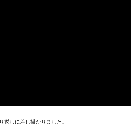
折り返しに差し掛かりました。