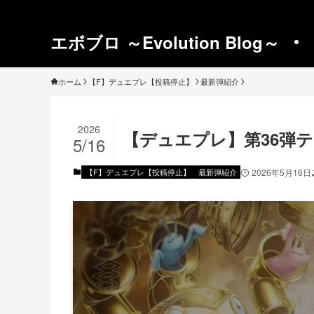
エボブロ ～Evolution Blog～
ホーム
【F】デュエプレ【投稿停止】
最新弾紹介
2026
【デュエプレ】第36弾
5/16
【F】デュエプレ【投稿停止】
最新弾紹介
2026年5月16日