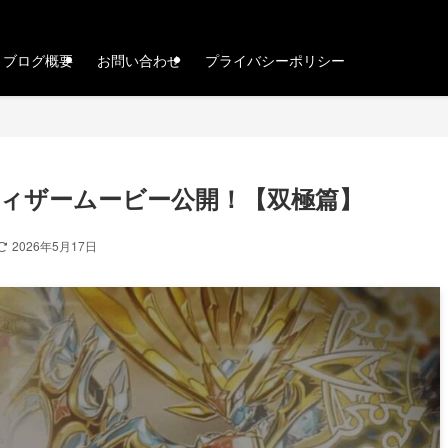
ブログ概要
お問い合わせ
プライバシーポリシー
ティザームービー公開！【双極篇】
2026年5月17日