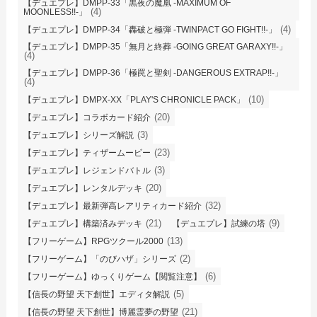
【デュエプレ】DMPP-33「黒夜の魔凰 -MAXIMUM OF
(4)
MOONLESS!!-」
(4)
【デュエプレ】DMPP-34「轟破と極弾 -TWINPACT GO FIGHT!!-」
【デュエプレ】DMPP-35「無月と終葬 -GOING GREAT GARAXY!!-」
(4)
【デュエプレ】DMPP-36「極罠と聖剣 -DANGEROUS EXTRAP!!-」
(4)
(10)
【デュエプレ】DMPX-XX「PLAY'S CHRONICLE PACK」
(20)
【デュエプレ】コラボカード紹介
(3)
【デュエプレ】シリーズ解説
(23)
【デュエプレ】ティザームービー
(3)
【デュエプレ】レジェンドバトル
(20)
【デュエプレ】レンタルデッキ
(32)
【デュエプレ】最新弾高レアリティカード紹介
(21)
(9)
【デュエプレ】構築済みデッキ
【デュエプレ】試練の塔
(13)
【フリーゲーム】RPGツクール2000
(2)
【フリーゲーム】「のびハザ」シリーズ
(6)
【フリーゲーム】ゆっくりゲーム【閲覧注意】
(5)
【信長の野望 天下創世】エディタ解説
(21)
【信長の野望 天下創世】博麗霊夢の野望