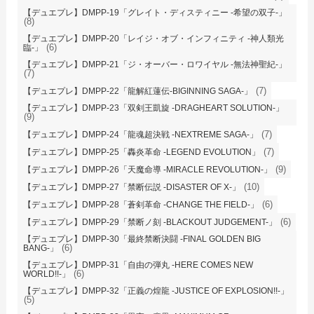
【デュエプレ】DMPP-19「グレイト・ディスティニー -希望の双子-」
(8)
【デュエプレ】DMPP-20「レイジ・オブ・インフィニティ -神人類光
(6)
臨-」
【デュエプレ】DMPP-21「ジ・オーバー・ロワイヤル -無法神聖紀-」
(7)
(7)
【デュエプレ】DMPP-22「龍解紅蓮伝-BIGINNING SAGA-」
【デュエプレ】DMPP-23「双剣王凱旋 -DRAGHEART SOLUTION-」
(9)
(7)
【デュエプレ】DMPP-24「龍魂超決戦 -NEXTREME SAGA-」
(7)
【デュエプレ】DMPP-25「轟炎革命 -LEGEND EVOLUTION」
(9)
【デュエプレ】DMPP-26「天魔命導 -MIRACLE REVOLUTION-」
(10)
【デュエプレ】DMPP-27「禁断伝説 -DISASTER OF X-」
(6)
【デュエプレ】DMPP-28「蒼剣革命 -CHANGE THE FIELD-」
(6)
【デュエプレ】DMPP-29「禁断ノ刻 -BLACKOUT JUDGEMENT-」
【デュエプレ】DMPP-30「最終禁断決闘 -FINAL GOLDEN BIG
(6)
BANG-」
【デュエプレ】DMPP-31「自由の弾丸 -HERE COMES NEW
(6)
WORLD!!-」
【デュエプレ】DMPP-32「正義の煌龍 -JUSTICE OF EXPLOSION!!-」
(5)