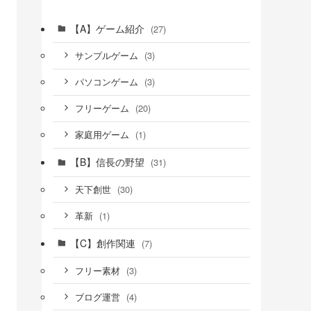
【A】ゲーム紹介
(27)
(3)
サンプルゲーム
(3)
パソコンゲーム
(20)
フリーゲーム
(1)
家庭用ゲーム
【B】信長の野望
(31)
(30)
天下創世
(1)
革新
【C】創作関連
(7)
(3)
フリー素材
(4)
ブログ運営