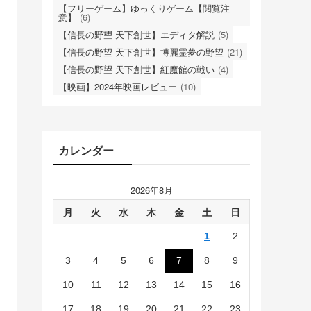
【フリーゲーム】ゆっくりゲーム【閲覧注
意】
(6)
【信長の野望 天下創世】エディタ解説
(5)
【信長の野望 天下創世】博麗霊夢の野望
(21)
【信長の野望 天下創世】紅魔館の戦い
(4)
【映画】2024年映画レビュー
(10)
カレンダー
2026年8月
月
火
水
木
金
土
日
1
2
3
4
5
6
7
8
9
10
11
12
13
14
15
16
17
18
19
20
21
22
23