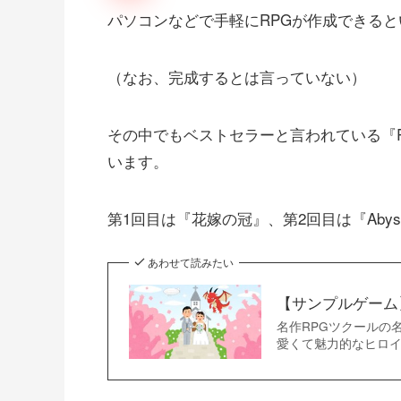
パソコンなどで手軽にRPGが作成できると
（なお、完成するとは言っていない）
その中でもベストセラーと言われている『R
います。
第1回目は『花嫁の冠』、第2回目は『Abyss
あわせて読みたい
【サンプルゲーム
名作RPGツクールの
愛くて魅力的なヒロ