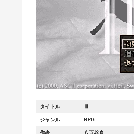
タイトル
Ⅲ
ジャンル
RPG
作者
八百谷真