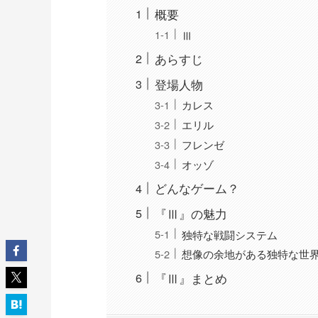
概要
Ⅲ
あらすじ
登場人物
カレス
エリル
フレンゼ
オッゾ
どんなゲーム？
『Ⅲ』の魅力
独特な戦闘システム
想像の余地がある独特な世
『Ⅲ』まとめ