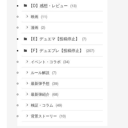
【D】感想・レビュー
(13)
(11)
映画
(2)
漫画
【E】デュエマ【投稿停止】
(7)
【F】デュエプレ【投稿停止】
(207)
(34)
イベント・コラボ
(7)
ルール解説
(39)
最新弾予想
(68)
最新弾紹介
(49)
検証・コラム
(10)
背景ストーリー