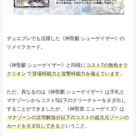
デュエプレでも活躍した《神聖麒 シューゲイザー》の
リメイクカード。
《神聖麒 シューゲイザー》と同様に
コスト7の無色オラ
クリオン
で
登場時能力と攻撃時能力を備えています
。
ただ、異なるのは《神聖麒 シューゲイザー》は手札と
マナゾーンからコスト5以下のクリーチャーをタダ出し
することができましたが、《神聖貴 ニューゲイズ》は
マナゾーンの文明解放分以下のコストの超次元ゾーンの
カードをタダ出しできる
ということ。