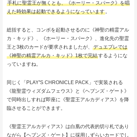
手札に聖霊王が無くとも、《ホーリー・スパーク》を唱
えた時効果は起動できるようになっています
。
総括すると、コンボを起動させるのに《神聖の精霊アル
カ・キッド》、《ホーリー・スパーク》、進化先の聖霊
王と3枚のカードが要求されましたが、
デュエプレでは
《神聖の精霊アルカ・キッド》1枚で完結
するようにな
っていますね。
同じく「PLAY
‛
S CHRONICLE PACK」で実装される
《龍聖霊ウィズダムフェウス》と《ヘブンズ・ゲート》
で同時出しすれば即座に《聖霊王アルカディアス》を降
臨させることができます。
《聖霊王アルカディアス》は白凰の代表的切り札であり
ながら【ヘブンズ・ゲート】に採用しずらいカードでし