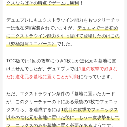
クスならばその時点でゲームに勝利
！
デュエプレにもエクストラウイン能力をもつクリーチャ
ーは現在3種実装されていますが、
デュエマで一番初め
にエクストラウイン能力を引っ提げて登場したのはこの
《究極銀河ユニバース》
でした。
TCG版では1回の攻撃につき1枚しか進化元を墓地に置
けませんでしたが、デュエプレでは
1度の攻撃で好きな
だけ進化元を墓地に置くことが可能
になっています。
ただ、エクストラウイン条件の「墓地に置いたカード
が、このクリーチャーの下にある最後の1枚でフェニッ
クスなら」を達成するには
1度目の攻撃でフェニックス
以外の進化元を墓地に置いた後に、もう一度攻撃をして
フェニックスのみを墓地に置く必要がある
ようです。