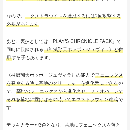
なので、
エクストラウインを達成するには2回攻撃する
必要があります
。
あと、裏技としては「PLAY
‛
S CHRONICLE PACK」で
同時に収録される
《神滅翔天ポッポ・ジュヴィラ》と併
用
する手もあります。
《神滅翔天ポッポ・ジュヴィラ》の能力で
フェニックス
を召喚する時に墓地のクリーチャーを進化元にできる
の
で、
墓地のフェニックスから進化させ、メテオバーンで
それを墓地に置けばその時点でエクストラウイン達成
で
す。
デッキカラーが3色となり、墓地にフェニックスを落と