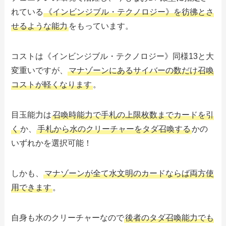
れている
《インビンジブル・テクノロジー》を彷彿とさ
せるような能力
をもっています。
コストは《インビンジブル・テクノロジー》同様13と大
変重いですが、
マナゾーンにあるサイバーの数だけ召喚
コストが軽くなります
。
目玉能力は
召喚時能力で手札の上限枚数までカードを引
く
か、
手札から水のクリーチャーをタダ召喚する
かの
いずれかを選択可能！
しかも、
マナゾーンが全て水文明のカードならば両方使
用できます
。
自身も水のクリーチャーなので
後者のタダ召喚能力でも