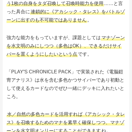
う1枚の自身をタダ召喚して召喚時能力を使用
……と言
った具合に
連鎖的に《アカシック・タレス》をバトルゾ
ーンに出すのも不可能ではありません
。
強力な能力をもっていますが、課題としては
マナゾーン
を水文明のみにしつつ（多色はOK）、できるだけサイ
バーを置くようにしたいという点
です。
「PLAY
‛
S CHRONICLE PACK」で実装された《電脳鎧
冑アナリス》は水を含む多色かつサイバーであり初動と
して使えるカードなのでぜひ一緒にデッキに入れたいと
ころ。
水／自然の多色カードを活用すれば《アカシック・タレ
ス》を召喚するためのマナを素早く確保しつつ、マナゾ
ーンを水文明オンリーにすることができます
ね。