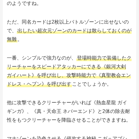
のようですね。
ただ、同名カードは2枚以上バトルゾーンに出せないの
で、
出したい超次元ゾーンのカードは散らしておくのが
無難
。
一番、シンプルで強力なのが、
登場時能力で装備したク
リーチャーをスピードアタッカーにできる《銀河大剣
ガイハート》を呼び出し、攻撃時能力で《真聖教会エン
ドレス・ヘブン》を呼び出す
ことでしょうか。
他に攻撃できるクリーチャーがいれば《熱血星龍 ガイ
ギンガ》、《真・天命王 ネバーエンド》と2体の除去耐
性をもつクリーチャーを降臨させることができますね。
マナゾーンを染色させる《侵攻する神秘 ニガ＝アブシ