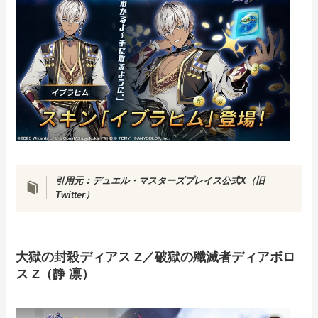
引用元：
デュエル・マスターズプレイス公式X（旧
Twitter）
大獄の封殺ディアス Z／破獄の殲滅者ディアボロ
ス Z（静 凛）