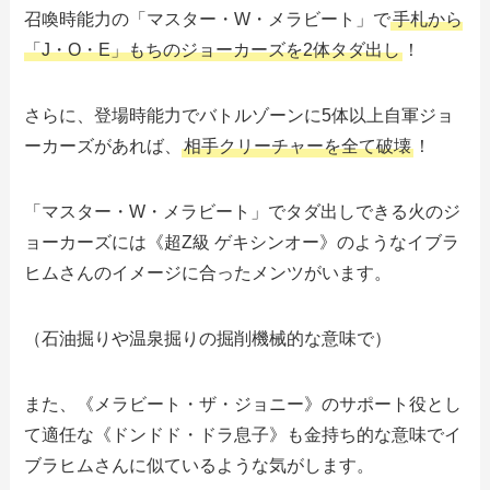
召喚時能力の「マスター・W・メラビート」で
手札から
「J・O・E」もちのジョーカーズを2体タダ出し
！
さらに、登場時能力でバトルゾーンに5体以上自軍ジョ
ーカーズがあれば、
相手クリーチャーを全て破壊
！
「マスター・W・メラビート」でタダ出しできる火のジ
ョーカーズには《超Z級 ゲキシンオー》のようなイブラ
ヒムさんのイメージに合ったメンツがいます。
（石油掘りや温泉掘りの掘削機械的な意味で）
また、《メラビート・ザ・ジョニー》のサポート役とし
て適任な《ドンドド・ドラ息子》も金持ち的な意味でイ
ブラヒムさんに似ているような気がします。