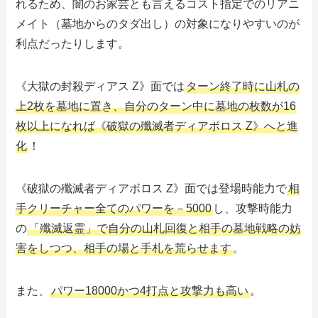
れるため、闇のお家芸とも言えるコスト指定でのリアニ
メイト（墓地からのタダ出し）の対象になりやすいのが
利点だったりします。
《大獄の封殺ディアス Z》面では
ターン終了時に山札の
上2枚を墓地に置き、自分のターン中に墓地の枚数が16
枚以上になれば《破獄の殲滅者ディアボロス Z》へと進
化
！
《破獄の殲滅者ディアボロス Z》面では登場時能力で
相
手クリーチャー全てのパワーを－5000
し、攻撃時能力
の
「殲滅返霊」で自分の山札回復と相手の墓地戦略の妨
害をしつつ、相手の場と手札を荒らせます
。
また、
パワー18000かつ4打点と攻撃力も高い
。