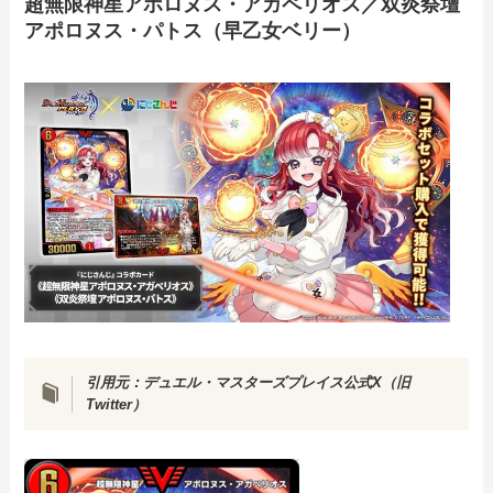
超無限神星アポロヌス・アガペリオス／双炎祭壇
アポロヌス・パトス（早乙女ベリー）
引用元：
デュエル・マスターズプレイス公式X（旧
Twitter）