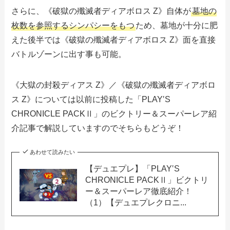
さらに、《破獄の殲滅者ディアボロス Z》自体が
墓地の
枚数を参照するシンパシーをもつ
ため、墓地が十分に肥
えた後半では《破獄の殲滅者ディアボロス Z》面を直接
バトルゾーンに出す事も可能。
《大獄の封殺ディアス Z》／《破獄の殲滅者ディアボロ
ス Z》については以前に投稿した「PLAY‛S
CHRONICLE PACKⅡ」のビクトリー＆スーパーレア紹
介記事で解説していますのでそちらもどうぞ！
あわせて読みたい
【デュエプレ】「PLAY‛S
CHRONICLE PACKⅡ」ビクトリ
ー＆スーパーレア徹底紹介！
（1）【デュエプレクロニ...