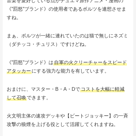
音楽を愛好している点がデュエマ原作アニメ・漫画の
《”罰怒”ブランド》の使用者であるボルツを連想させま
すね。
まぁ、ボルツが一緒に連れていたのは猫で無しにネズミ
（ダチッコ・チュリス）ですけどね。
《”罰怒”ブランド》は
自軍の火クリーチャーをスピード
アタッカー
にする強力な能力を有しています。
おまけに、マスター・B・A・Dで
コストを大幅に軽減
して召喚
できます。
火文明主体の速攻デッキや【ビートジョッキー】の一斉
攻撃の狼煙を上げる役として活躍してくれますね。