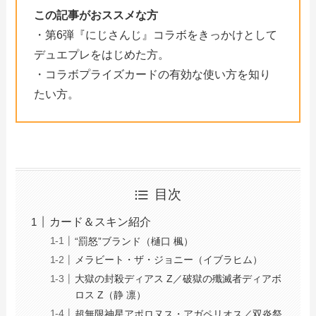
この記事がおススメな方
・第6弾『にじさんじ』コラボをきっかけとして
デュエプレをはじめた方。
・コラボプライズカードの有効な使い方を知り
たい方。
目次
カード＆スキン紹介
“罰怒”ブランド（樋口 楓）
メラビート・ザ・ジョニー（イブラヒム）
大獄の封殺ディアス Z／破獄の殲滅者ディアボ
ロス Z（静 凛）
超無限神星アポロヌス・アガペリオス／双炎祭