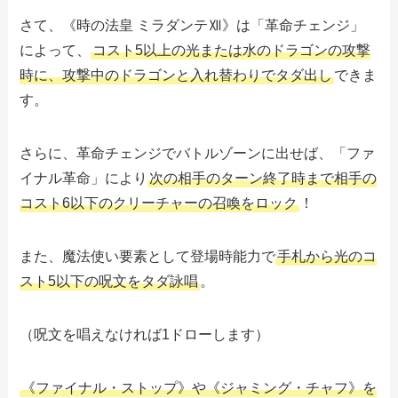
さて、《時の法皇 ミラダンテⅫ》は「革命チェンジ」
によって、
コスト5以上の光または水のドラゴンの攻撃
時に、攻撃中のドラゴンと入れ替わりでタダ出し
できま
す。
さらに、革命チェンジでバトルゾーンに出せば、「ファ
イナル革命」により
次の相手のターン終了時まで相手の
コスト6以下のクリーチャーの召喚をロック
！
また、魔法使い要素として登場時能力で
手札から光のコ
スト5以下の呪文をタダ詠唱
。
（呪文を唱えなければ1ドローします）
《ファイナル・ストップ》や《ジャミング・チャフ》を