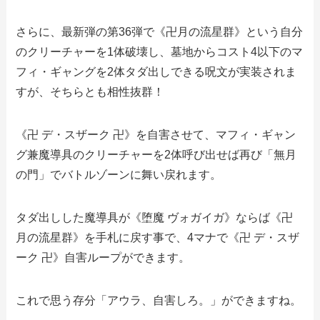
さらに、最新弾の第36弾で《卍月の流星群》という自分
のクリーチャーを1体破壊し、墓地からコスト4以下のマ
フィ・ギャングを2体タダ出しできる呪文が実装されま
すが、そちらとも相性抜群！
《卍 デ・スザーク 卍》を自害させて、マフィ・ギャン
グ兼魔導具のクリーチャーを2体呼び出せば再び「無月
の門」でバトルゾーンに舞い戻れます。
タダ出しした魔導具が《堕魔 ヴォガイガ》ならば《卍
月の流星群》を手札に戻す事で、4マナで《卍 デ・スザ
ーク 卍》自害ループができます。
これで思う存分「アウラ、自害しろ。」ができますね。