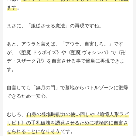
ます
。
まさに、「服従させる魔法」の再現ですね。
あと、アウラと言えば、「アウラ、自害しろ。」です
が、《堕魔 ドゥポイズ》や《堕魔 ヴォシンバ》で《卍
デ・スザーク 卍》を自害させる事で簡単に再現できま
す。
自害しても「無月の門」で墓地からバトルゾーンに復帰
できるため一安心。
むしろ、
自身の登場時能力の使い回しや《追憶人形ラビ
リピト》の手札破壊を誘発させるために積極的に自害さ
せられることになりそう
です。