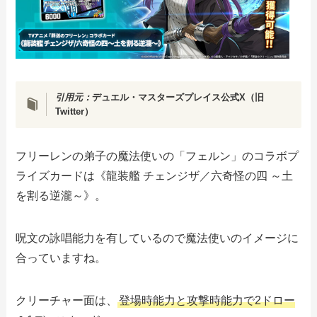
引用元：
デュエル・マスターズプレイス公式X（旧
Twitter）
フリーレンの弟子の魔法使いの「フェルン」のコラボプ
ライズカードは《龍装艦 チェンジザ／六奇怪の四 ～土
を割る逆瀧～》。
呪文の詠唱能力を有しているので魔法使いのイメージに
合っていますね。
クリーチャー面は、
登場時能力と攻撃時能力で2ドロー