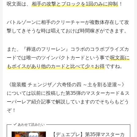
呪文面は、
相手の攻撃とブロックを1回のみに抑制
！
バトルゾーンに相手のクリーチャーが複数体存在して攻
撃してきそうな時は唱えておけば時間稼ぎができます。
また、『葬送のフリーレン』コラボのコラボプライズカ
ードでは唯一のツインパクトカードという事で
呪文面に
もボイスがあり他のカードと比べて少々お得
ですね。
《龍装艦 チェンジザ／六奇怪の四 ～土を割る逆瀧～》
については以前に投稿した第35弾のマスターカード＆ス
ーパーレア紹介記事で解説していますのでそちらもどう
ぞ！
あわせて読みたい
【デュエプレ】第35弾マスターカ