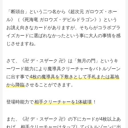
「断頭台」という二つ名から《超次元 ガロウズ・ホー
ル》（《死海竜 ガロウズ・デビルドラゴン》）という
お誂え向きなカードがありますが、そちらがコラボプラ
イズカードに選ばれなかったという事に大人の事情を感
じさせますね。
さて、《卍 デ・スザーク 卍》は「無月の門」というキ
ーワード能力により魔導具クリーチャーをバトルゾーン
に出す事で
4枚の魔導具を下敷きとして手札または墓地
から降臨
させることができます。
登場時能力で
相手クリーチャーを1体破壊
！
また、《卍 デ・スザーク 卍》の下にカードが4枚以上あ
れば、
相手クリーチャーはタップしてバトルゾーンに出