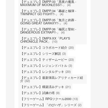
【デュエプレ】DMPP-33「黒夜の魔凰 -
MAXIMUM OF MOONLESS!!-」
(4)
【デュエプレ】DMPP-34「轟破と極弾 -
TWINPACT GO FIGHT!!-」
(4)
【デュエプレ】DMPP-35「無月と終葬 -
GOING GREAT GARAXY!!-」
(4)
【デュエプレ】DMPP-36「極罠と聖剣 -
DANGEROUS EXTRAP!!-」
(4)
【デュエプレ】DMPX-XX「PLAY'S
CHRONICLE PACK」
(10)
【デュエプレ】コラボカード紹介
(20)
【デュエプレ】シリーズ解説
(3)
【デュエプレ】ティザームービー
(23)
【デュエプレ】レジェンドバトル
(3)
【デュエプレ】レンタルデッキ
(20)
【デュエプレ】最新弾高レアリティカード紹
介
(32)
【デュエプレ】構築済みデッキ
(21)
【デュエプレ】試練の塔
(9)
【フリーゲーム】RPGツクール2000
(13)
【フリーゲーム】「のびハザ」シリーズ
(2)