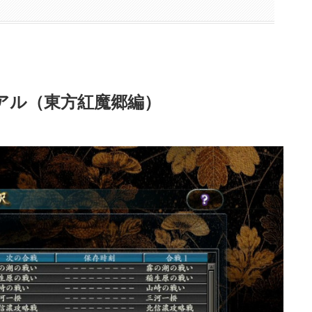
アル（東方紅魔郷編）