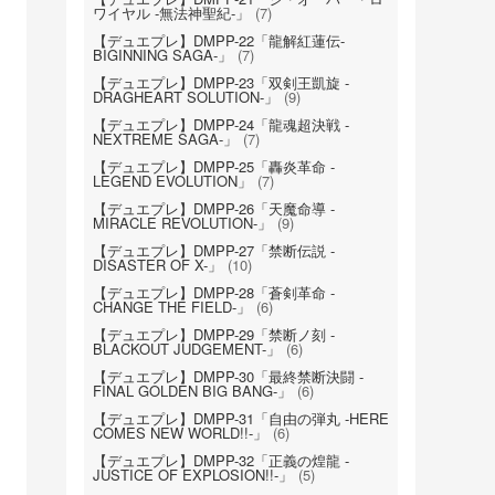
ワイヤル -無法神聖紀-」
(7)
【デュエプレ】DMPP-22「龍解紅蓮伝-
BIGINNING SAGA-」
(7)
【デュエプレ】DMPP-23「双剣王凱旋 -
DRAGHEART SOLUTION-」
(9)
【デュエプレ】DMPP-24「龍魂超決戦 -
NEXTREME SAGA-」
(7)
【デュエプレ】DMPP-25「轟炎革命 -
LEGEND EVOLUTION」
(7)
【デュエプレ】DMPP-26「天魔命導 -
MIRACLE REVOLUTION-」
(9)
【デュエプレ】DMPP-27「禁断伝説 -
DISASTER OF X-」
(10)
【デュエプレ】DMPP-28「蒼剣革命 -
CHANGE THE FIELD-」
(6)
【デュエプレ】DMPP-29「禁断ノ刻 -
BLACKOUT JUDGEMENT-」
(6)
【デュエプレ】DMPP-30「最終禁断決闘 -
FINAL GOLDEN BIG BANG-」
(6)
【デュエプレ】DMPP-31「自由の弾丸 -HERE
COMES NEW WORLD!!-」
(6)
【デュエプレ】DMPP-32「正義の煌龍 -
JUSTICE OF EXPLOSION!!-」
(5)