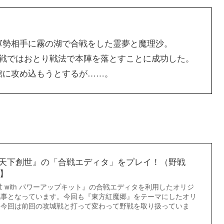
軍勢相手に霧の湖で合戦をした霊夢と魔理沙。
再戦ではおとり戦法で本陣を落とすことに成功した。
館に攻め込もうとするが……。
天下創世』の「合戦エディタ」をプレイ！（野戦
t】
 with パワーアップキット』の合戦エディタを利用したオリジ
記事となっています。今回も『東方紅魔郷』をテーマにしたオリ
！今回は前回の攻城戦と打って変わって野戦を取り扱っていま