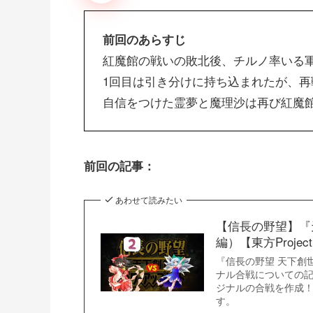
前回のあらすじ
紅魔館の戦いの敗北後、チルノ率いる
1回目は引き分けに持ち込まれたが、
自信をつけた霊夢と魔理沙は再び紅魔
前回の記事：
あわせて読みたい
【信長の野望】『
編）【東方Projec
『信長の野望 天下創世
ナル合戦についての
ジナルの合戦を作成
す。