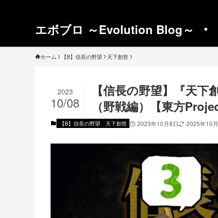
エボブロ ～Evolution Blog～
ホーム
【B】信長の野望
天下創世
【信長の野望】『天下
2023
10/08
（野戦編）【東方Projec
【B】信長の野望
天下創世
2023年10月8日
2025年10