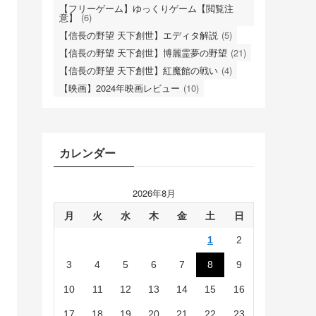
【フリーゲーム】ゆっくりゲーム【閲覧注
意】
(6)
【信長の野望 天下創世】エディタ解説
(5)
【信長の野望 天下創世】博麗霊夢の野望
(21)
【信長の野望 天下創世】紅魔館の戦い
(4)
【映画】2024年映画レビュー
(10)
カレンダー
2026年8月
月
火
水
木
金
土
日
1
2
3
4
5
6
7
8
9
10
11
12
13
14
15
16
17
18
19
20
21
22
23