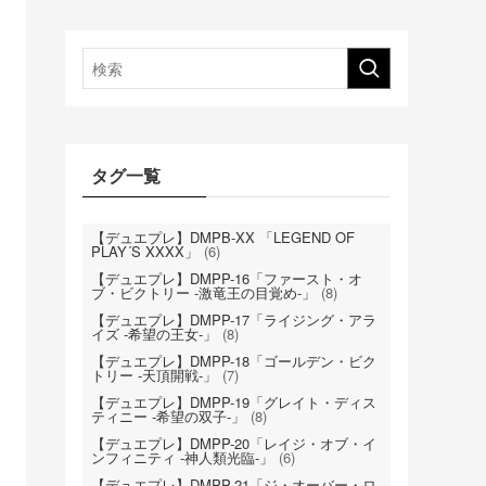
タグ一覧
【デュエプレ】DMPB-XX 「LEGEND OF
PLAY´S XXXX」
(6)
【デュエプレ】DMPP-16「ファースト・オ
ブ・ビクトリー -激竜王の目覚め-」
(8)
【デュエプレ】DMPP-17「ライジング・アラ
イズ -希望の王女-」
(8)
【デュエプレ】DMPP-18「ゴールデン・ビク
トリー -天頂開戦-」
(7)
【デュエプレ】DMPP-19「グレイト・ディス
ティニー -希望の双子-」
(8)
【デュエプレ】DMPP-20「レイジ・オブ・イ
ンフィニティ -神人類光臨-」
(6)
【デュエプレ】DMPP-21「ジ・オーバー・ロ