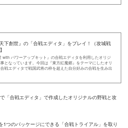
天下創世』の「合戦エディタ」をプレイ！（攻城戦
t】
 with パワーアップキット』の合戦エディタを利用したオリジ
記事となっています。今回は『東方紅魔郷』をテーマにしたオリ
！合戦エディタで戦国武将の枠を超えた自分好みの合戦を生み出
事で「合戦エディタ」で作成したオリジナルの野戦と攻
を1つのパッケージにできる「合戦トライアル」を取り