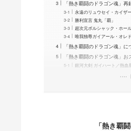
「熱き覇闘のドラゴン魂」再
永遠のリュウセイ・カイザ
勝利宣言 鬼丸「覇」
超次元ボルシャック・ホー
唯我独尊ガイアール・オレ
「熱き覇闘のドラゴン魂」に
「熱き覇闘のドラゴン魂」お
銀河大剣 ガイハート／熱血
「熱き覇闘