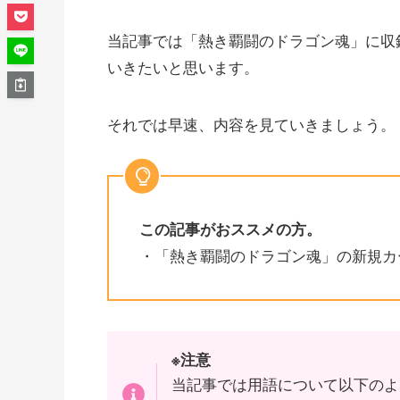
当記事では「熱き覇闘のドラゴン魂」に収
いきたいと思います。
それでは早速、内容を見ていきましょう。
この記事がおススメの方。
・「熱き覇闘のドラゴン魂」の新規カ
※注意
当記事では用語について以下のよ